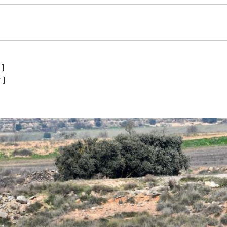
ó
]
r
]