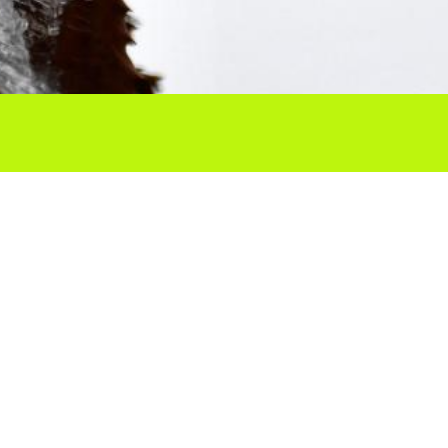
Ho vols compartir?
Troba'ns a les Xarxes