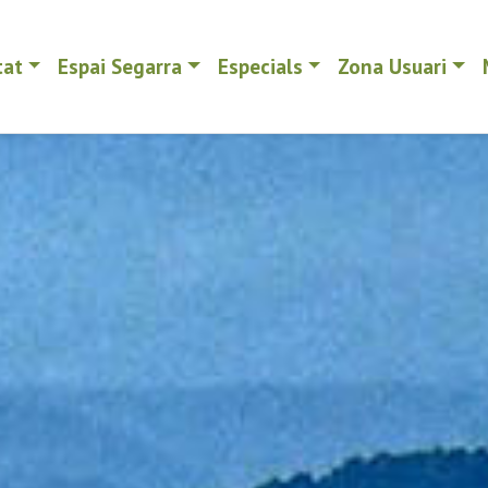
tat
Espai Segarra
Especials
Zona Usuari