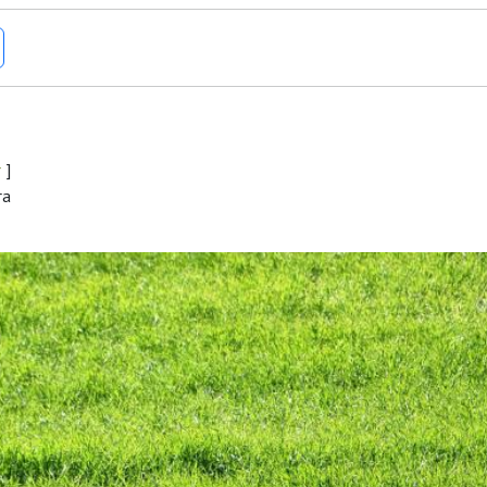
r
]
ra