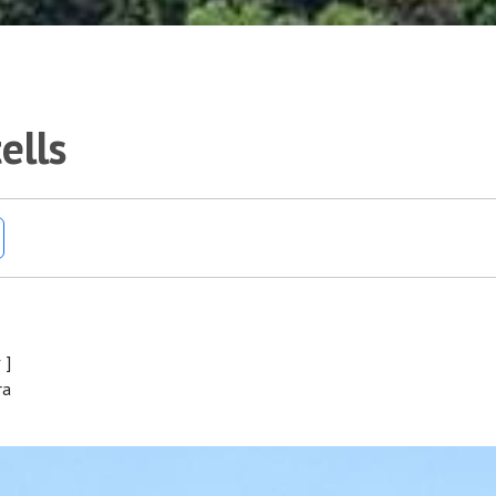
ells
r
]
ra