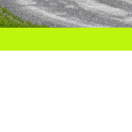
Ho vols compartir?
Troba'ns a les Xarxes