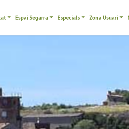
tat
Espai Segarra
Especials
Zona Usuari