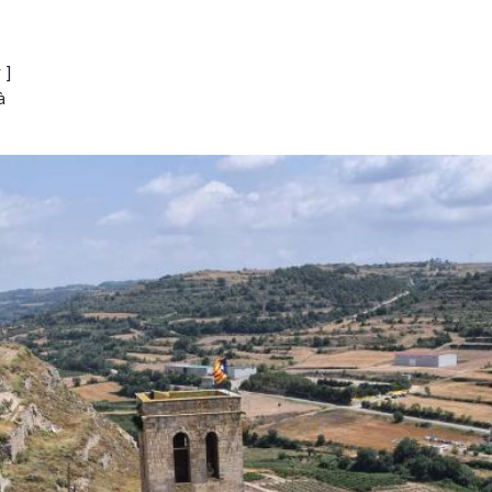
r
]
à