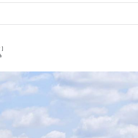
r
]
à