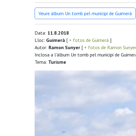
Veure àlbum Un tomb pel municipi de Guimerà
Data:
11.8.2018
Lloc:
Guimerà
[
+ fotos de Guimerà
]
Autor:
Ramon Sunyer
[
+ fotos de Ramon Sunye
Inclosa a l'àlbum Un tomb pel municipi de Guimer
Tema:
Turisme