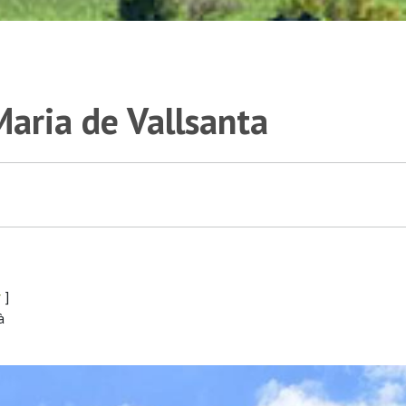
aria de Vallsanta
r
]
à