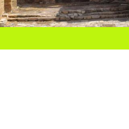
Ho vols compartir?
Troba'ns a les Xarxes