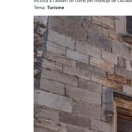
Inclosa a l'àlbum Un tomb pel municipi de Ciutadi
Tema:
Turisme