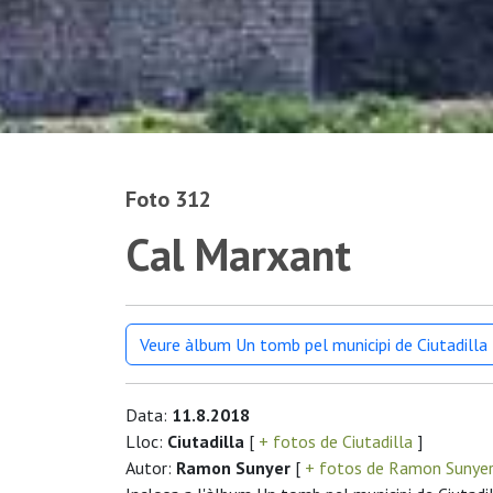
Foto 312
Cal Marxant
Veure àlbum Un tomb pel municipi de Ciutadilla
Data:
11.8.2018
Lloc:
Ciutadilla
[
+ fotos de Ciutadilla
]
Autor:
Ramon Sunyer
[
+ fotos de Ramon Sunye