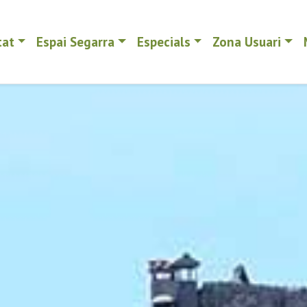
tat
Espai Segarra
Especials
Zona Usuari