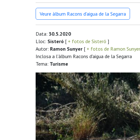
Veure àlbum Racons d'aigua de la Segarra
Data:
30.5.2020
Lloc:
Sisteró
[
+ fotos de Sisteró
]
Autor:
Ramon Sunyer
[
+ fotos de Ramon Sunye
Inclosa a l'àlbum Racons d'aigua de la Segarra
Tema:
Turisme