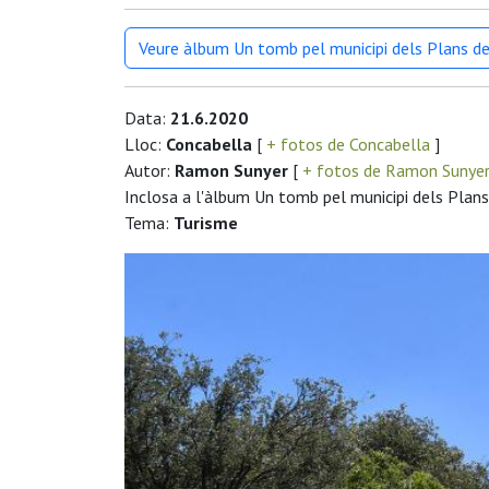
Veure àlbum Un tomb pel municipi dels Plans de 
Data:
21.6.2020
Lloc:
Concabella
[
+ fotos de Concabella
]
Autor:
Ramon Sunyer
[
+ fotos de Ramon Sunye
Inclosa a l'àlbum Un tomb pel municipi dels Plans 
Tema:
Turisme