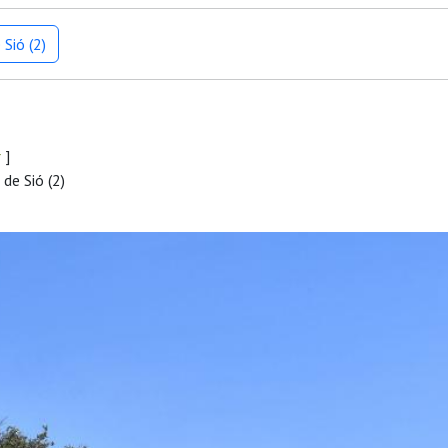
Sió (2)
r
]
de Sió (2)