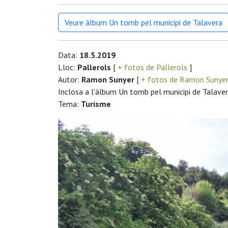
Veure àlbum Un tomb pel municipi de Talavera
Data:
18.5.2019
Lloc:
Pallerols
[
+ fotos de Pallerols
]
Autor:
Ramon Sunyer
[
+ fotos de Ramon Sunye
Inclosa a l'àlbum Un tomb pel municipi de Talave
Tema:
Turisme