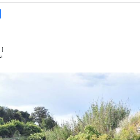
r
]
ra