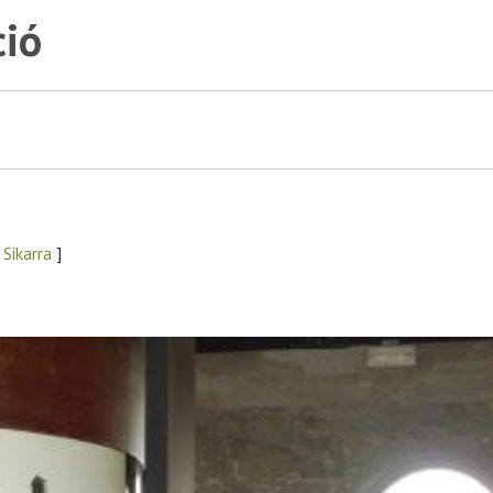
ció
 Sikarra
]