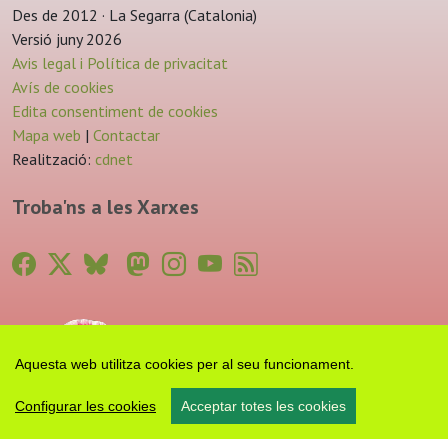
Des de 2012 · La Segarra (Catalonia)
Versió juny 2026
Avis legal i Política de privacitat
Avís de cookies
Edita consentiment de cookies
Mapa web
|
Contactar
Realització:
cdnet
Troba'ns a les Xarxes
Aquesta web utilitza cookies per al seu funcionament.
Configurar les cookies
Acceptar totes les cookies