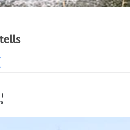
tells
r
]
ra