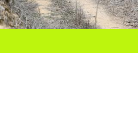
Ho vols compartir?
Troba'ns a les Xarxes