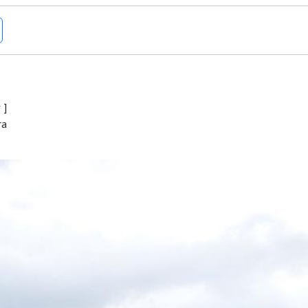
r
]
ra