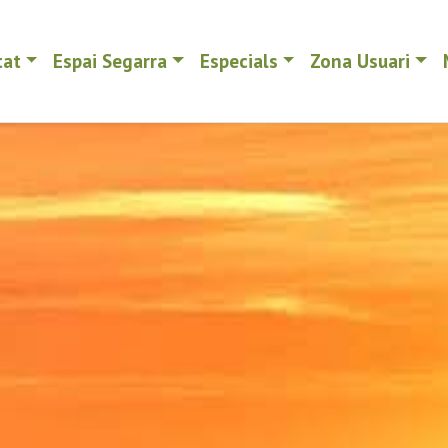
tat
Espai Segarra
Especials
Zona Usuari