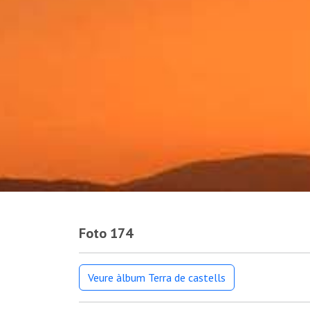
Foto 174
Veure àlbum Terra de castells