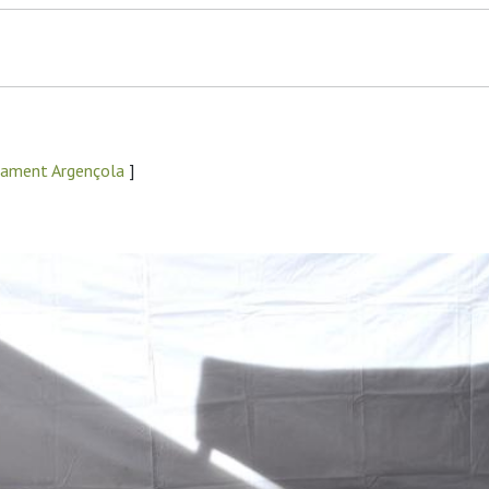
tament Argençola
]