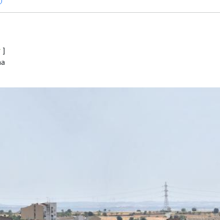
r
]
na