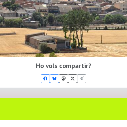
Ho vols compartir?
Troba'ns a les Xarxes