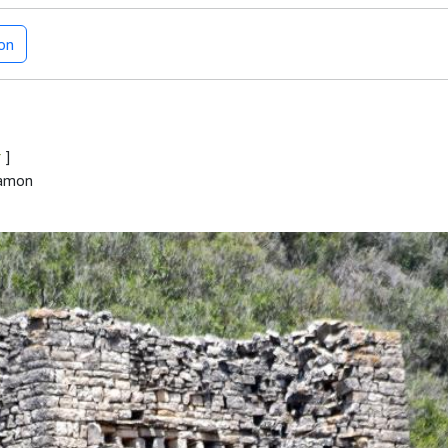
on
r
]
Ramon