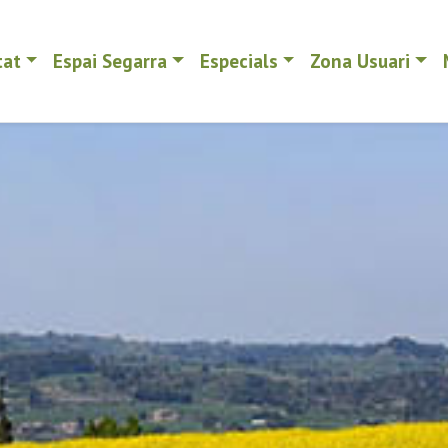
tat
Espai Segarra
Especials
Zona Usuari