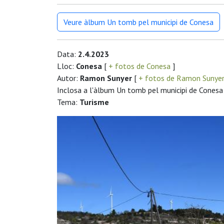
Veure àlbum Un tomb pel municipi de Conesa
Data:
2.4.2023
Lloc:
Conesa
[
+ fotos de Conesa
]
Autor:
Ramon Sunyer
[
+ fotos de Ramon Sunye
Inclosa a l'àlbum Un tomb pel municipi de Conesa
Tema:
Turisme