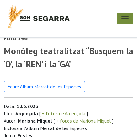
Foto 196
Monòleg teatralitzat “Busquem la
‘O’, la ‘REN’ i la ‘GA’
Veure àlbum Mercat de les Espècies
Data:
10.6.2023
Lloc:
Argençola
[
+ fotos de Argençola
]
Autor:
Mariona Miquel
[
+ fotos de Mariona Miquel
]
Inclosa a l'àlbum Mercat de les Espècies
Tema:
Festes