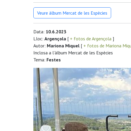
Veure àlbum Mercat de les Espècies
Data:
10.6.2023
Lloc:
Argençola
[
+ fotos de Argençola
]
Autor:
Mariona Miquel
[
+ fotos de Mariona Miq
Inclosa a l'àlbum Mercat de les Espècies
Tema:
Festes