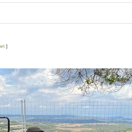
uel
]