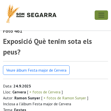
Foto 461
Exposició Què tenim sota els
peus?
Veure àlbum Festa major de Cervera
Data:
24.9.2023
Lloc:
Cervera
[
+ fotos de Cervera
]
Autor:
Ramon Sunyer
[
+ fotos de Ramon Sunyer
]
Inclosa a l'àlbum Festa major de Cervera
Tema:
Festes