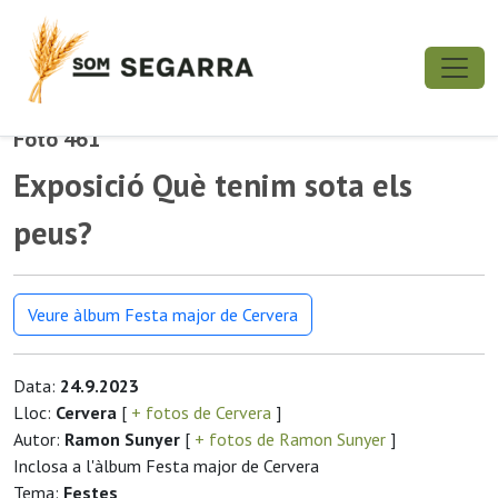
Foto 461
Exposició Què tenim sota els
peus?
Veure àlbum Festa major de Cervera
Data:
24.9.2023
Lloc:
Cervera
[
+ fotos de Cervera
]
Autor:
Ramon Sunyer
[
+ fotos de Ramon Sunyer
]
Inclosa a l'àlbum Festa major de Cervera
Tema:
Festes