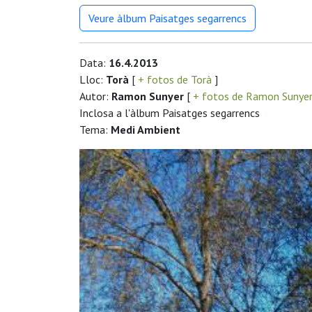
Veure àlbum Paisatges segarrencs
Data:
16.4.2013
Lloc:
Torà
[
+ fotos de Torà
]
Autor:
Ramon Sunyer
[
+ fotos de Ramon Sunye
Inclosa a l'àlbum Paisatges segarrencs
Tema:
Medi Ambient