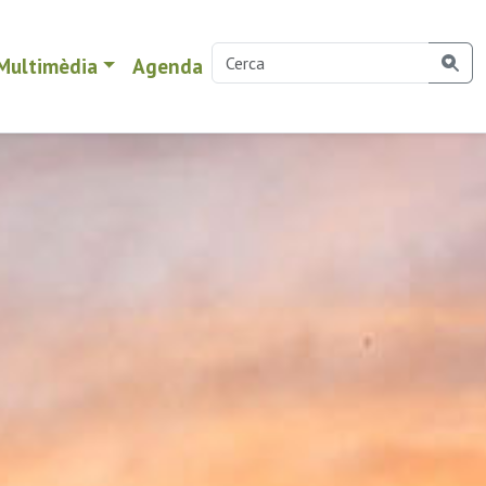
Multimèdia
Agenda