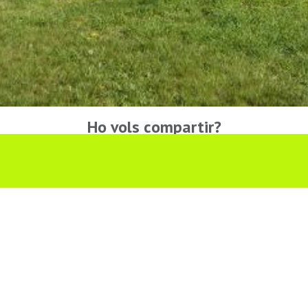
Ho vols compartir?
Troba'ns a les Xarxes