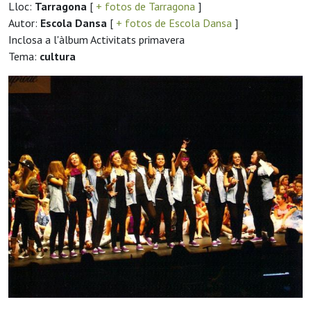
Lloc:
Tarragona
[
+ fotos de Tarragona
]
Autor:
Escola Dansa
[
+ fotos de Escola Dansa
]
Inclosa a l'àlbum Activitats primavera
Tema:
cultura