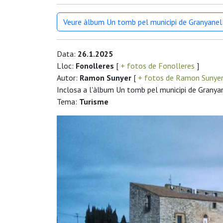
Veure àlbum Un tomb pel municipi de Granyanel
Data:
26.1.2025
Lloc:
Fonolleres
[
+ fotos de Fonolleres
]
Autor:
Ramon Sunyer
[
+ fotos de Ramon Sunye
Inclosa a l'àlbum Un tomb pel municipi de Granya
Tema:
Turisme