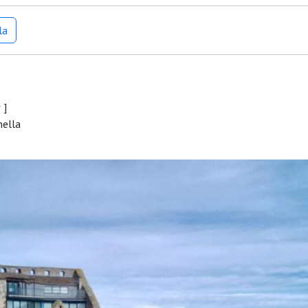
la
r
]
nella