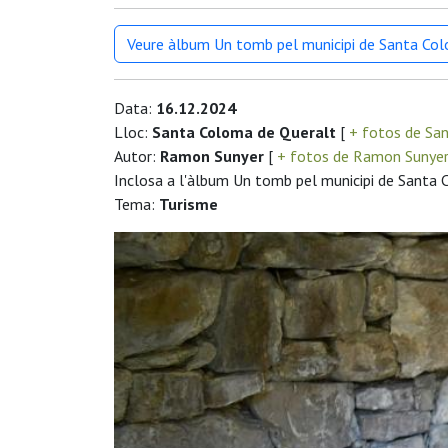
Veure àlbum Un tomb pel municipi de Santa Co
Data:
16.12.2024
Lloc:
Santa Coloma de Queralt
[
+ fotos de Sa
Autor:
Ramon Sunyer
[
+ fotos de Ramon Sunye
Inclosa a l'àlbum Un tomb pel municipi de Santa
Tema:
Turisme