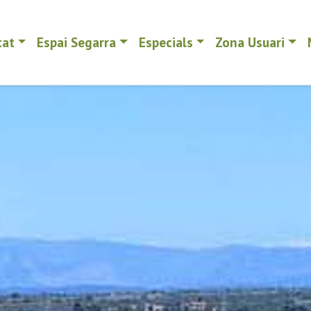
tat
Espai Segarra
Especials
Zona Usuari