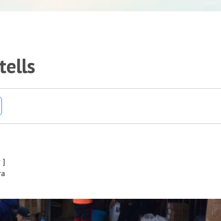
tells
r
]
ra