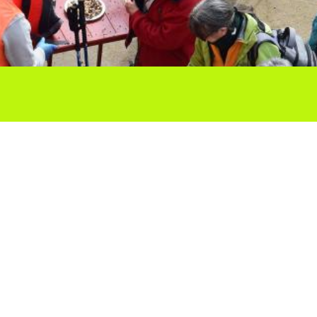
Ho vols compartir?
Troba'ns a les Xarxes