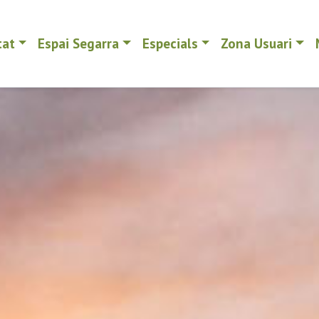
tat
Espai Segarra
Especials
Zona Usuari