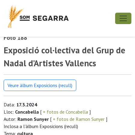
Foto 188
Exposició col·lectiva del Grup de
Nadal d’Artistes Vallencs
Veure àlbum Exposicions (recull)
Data:
17.3.2024
Lloc:
Concabella
[
+ fotos de Concabella
]
Autor:
Ramon Sunyer
[
+ fotos de Ramon Sunyer
]
Inclosa a l'àlbum Exposicions (recull)
Tema:
cultura