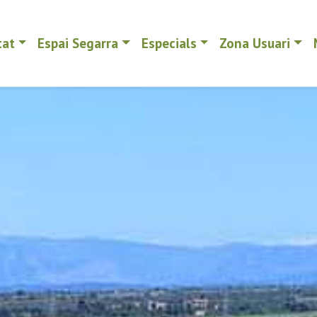
tat
Espai Segarra
Especials
Zona Usuari