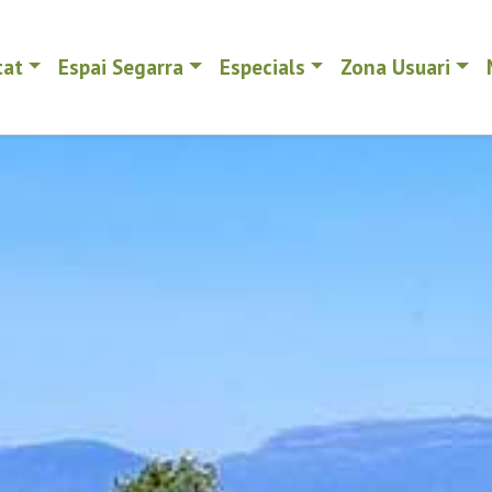
tat
Espai Segarra
Especials
Zona Usuari