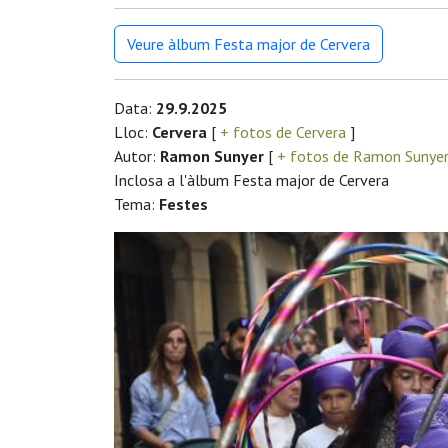
Veure àlbum Festa major de Cervera
Data:
29.9.2025
Lloc:
Cervera
[
+ fotos de Cervera
]
Autor:
Ramon Sunyer
[
+ fotos de Ramon Sunye
Inclosa a l'àlbum Festa major de Cervera
Tema:
Festes