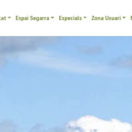
tat
Espai Segarra
Especials
Zona Usuari