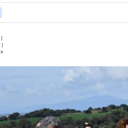
s
]
r
]
ra