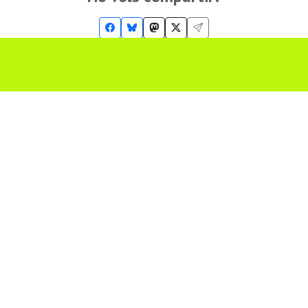
Troba'ns a les Xarxes