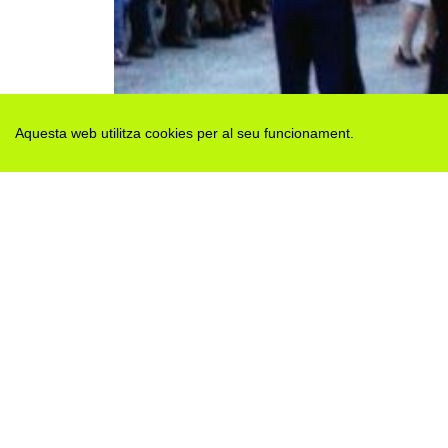
Aquesta web utilitza cookies per al seu funcionament.
Des de 2012 · La Segarra (Catalonia)
Versió juny 2026
Avis legal i Política de privacitat