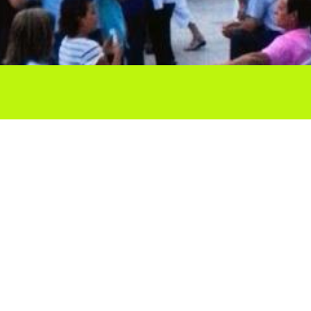
Ho vols compartir?
Troba'ns a les Xarxes