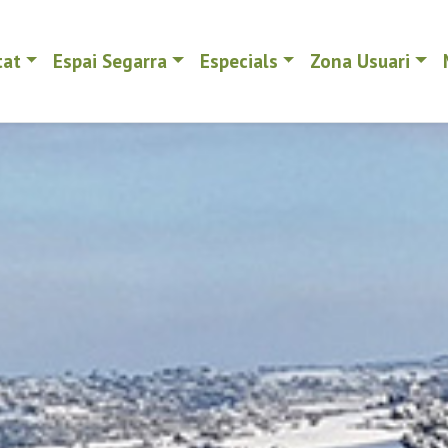
tat
Espai Segarra
Especials
Zona Usuari