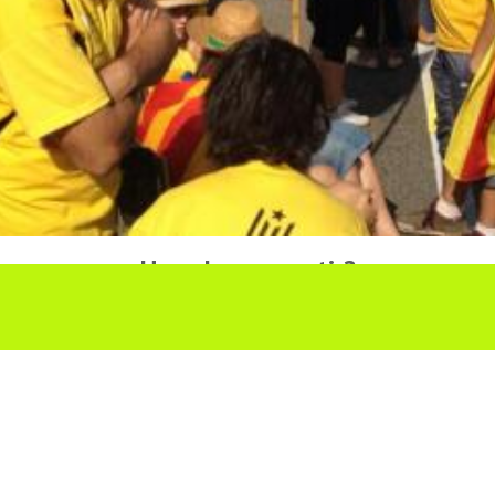
Ho vols compartir?
Troba'ns a les Xarxes