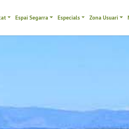
tat
Espai Segarra
Especials
Zona Usuari