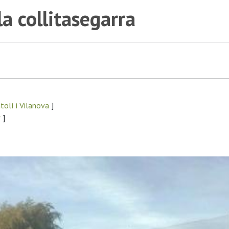
a collitasegarra
tolí i Vilanova
]
r
]