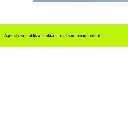
Aquesta web utilitza cookies per al seu funcionament.
Des de 2012 · La Segarra (Catalonia)
Versió juny 2026
Avis legal i Política de privacitat
Avís de cookies
Edita consentiment de cookies
Mapa web
|
Contactar
Realització:
cdnet