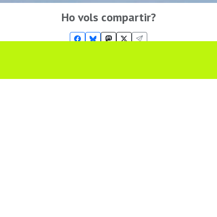
Ho vols compartir?
Troba'ns a les Xarxes