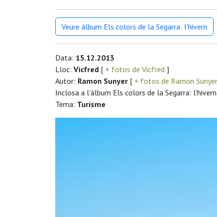
Veure àlbum Els colors de la Segarra: l'hivern
Data:
15.12.2013
Lloc:
Vicfred
[
+ fotos de Vicfred
]
Autor:
Ramon Sunyer
[
+ fotos de Ramon Sunye
Inclosa a l'àlbum Els colors de la Segarra: l'hivern
Tema:
Turisme