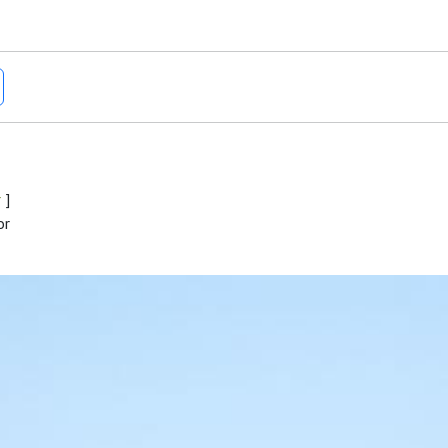
r
]
or