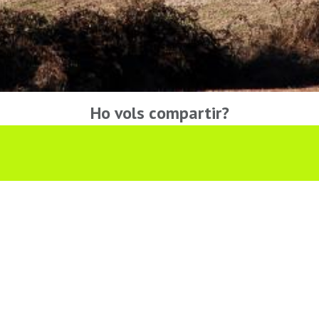
Ho vols compartir?
Troba'ns a les Xarxes