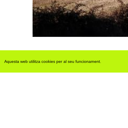
Aquesta web utilitza cookies per al seu funcionament.
Des de 2012 · La Segarra (Catalonia)
Versió juny 2026
Avis legal i Política de privacitat
Avís de cookies
Edita consentiment de cookies