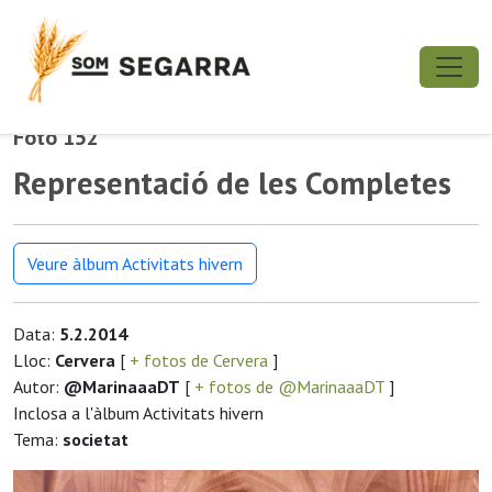
Foto 152
Representació de les Completes
Veure àlbum Activitats hivern
Data:
5.2.2014
Lloc:
Cervera
[
+ fotos de Cervera
]
Autor:
@MarinaaaDT
[
+ fotos de @MarinaaaDT
]
Inclosa a l'àlbum Activitats hivern
Tema:
societat