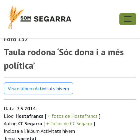
Foto 152
Taula rodona ‘Sóc dona i a més
política’
Veure àlbum Activitats hivern
Data:
7.3.2014
Lloc:
Hostafrancs
[
+ fotos de Hostafrancs
]
Autor:
CC Segarra
[
+ fotos de CC Segarra
]
Inclosa a l'àlbum Activitats hivern
Tema:
societat