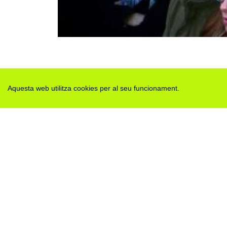
Aquesta web utilitza cookies per al seu funcionament.
Des de 2012 · La Segarra (Catalonia)
Versió juny 2026
Avis legal i Política de privacitat
Avís de cookies
Edita consentiment de cookies
Mapa web
|
Contactar
Realització:
cdnet