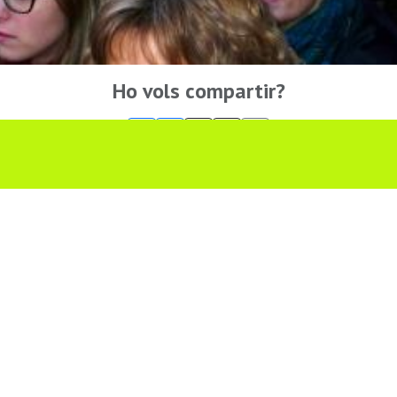
Ho vols compartir?
Troba'ns a les Xarxes