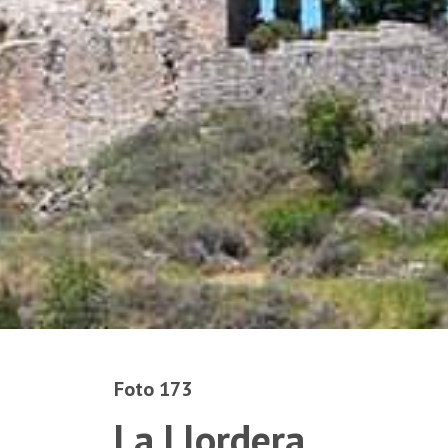
Foto 173
La Llordera