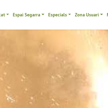
tat
Espai Segarra
Especials
Zona Usuari