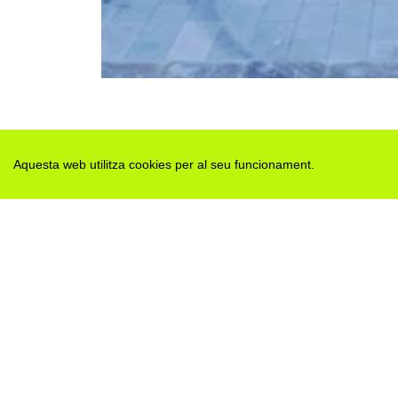
Aquesta web utilitza cookies per al seu funcionament.
Des de 2012 · La Segarra (Catalonia)
Versió juny 2026
Avis legal i Política de privacitat
Avís de cookies
Edita consentiment de cookies
Mapa web
|
Contactar