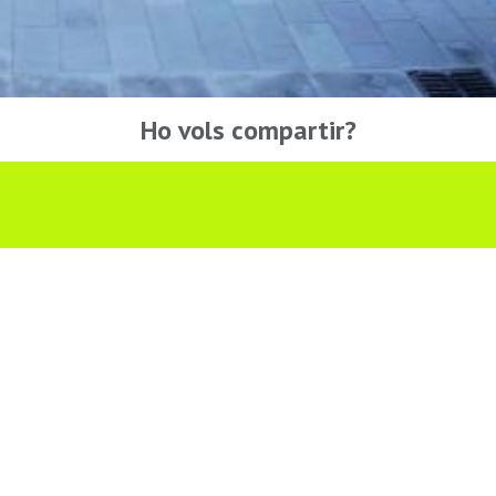
Ho vols compartir?
Troba'ns a les Xarxes