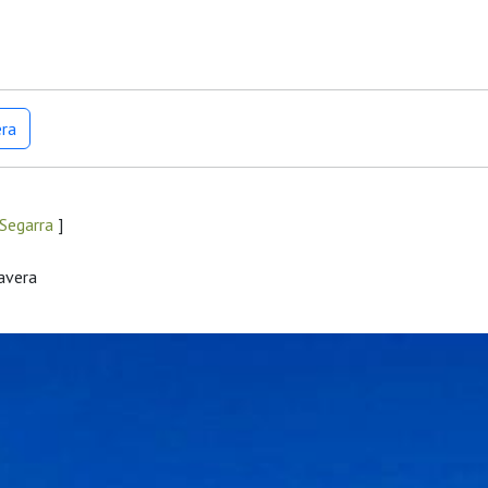
era
 Segarra
]
mavera