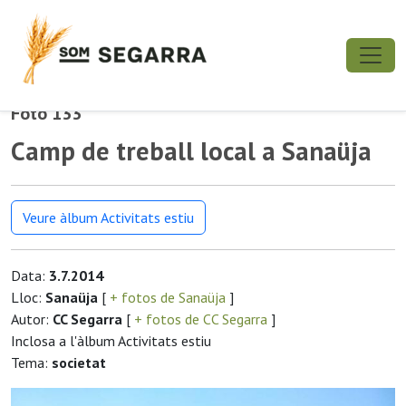
Foto 133
Camp de treball local a Sanaüja
Veure àlbum Activitats estiu
Data:
3.7.2014
Lloc:
Sanaüja
[
+ fotos de Sanaüja
]
Autor:
CC Segarra
[
+ fotos de CC Segarra
]
Inclosa a l'àlbum Activitats estiu
Tema:
societat