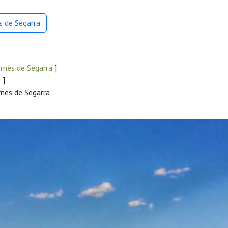
s de Segarra
rnès de Segarra
]
r
]
rnès de Segarra