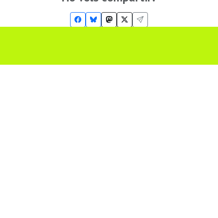
Troba'ns a les Xarxes