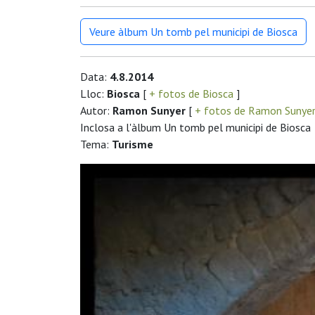
Veure àlbum Un tomb pel municipi de Biosca
Data:
4.8.2014
Lloc:
Biosca
[
+ fotos de Biosca
]
Autor:
Ramon Sunyer
[
+ fotos de Ramon Sunye
Inclosa a l'àlbum Un tomb pel municipi de Biosca
Tema:
Turisme