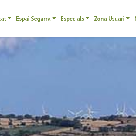
tat
Espai Segarra
Especials
Zona Usuari